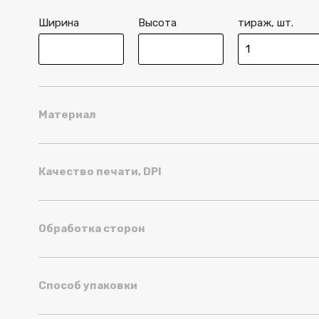
Ширина
Высота
тираж, шт.
Материал
Качество печати, DPI
Обработка сторон
Способ упаковки