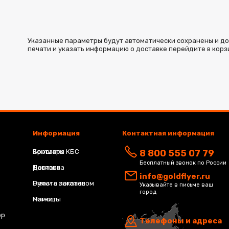
Указанные параметры будут автоматически сохранены и доба
печати и указать информацию о доставке перейдите в корз
Информация
Контактная информация
Брошюра КБС
Контакты
8 800 555 07 79
Бесплатный звонок по России
Навивка
Доставка
info@goldflyer.ru
Ручки с логотипом
Оплата заказов
Указывайте в письме ваш
город
Магниты
Помощь
ер
Телефоны и адреса