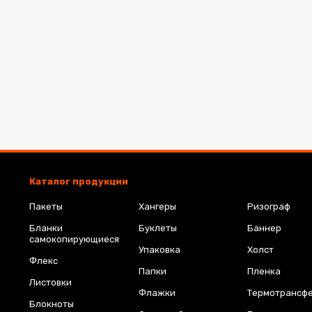
Каталог продукции
Пакеты
Хангеры
Ризограф
Бланки
Буклеты
Баннер
самокопирующиеся
Упаковка
Холст
Флекс
Папки
Пленка
Листовки
Флажки
Термотрансф
Блокноты